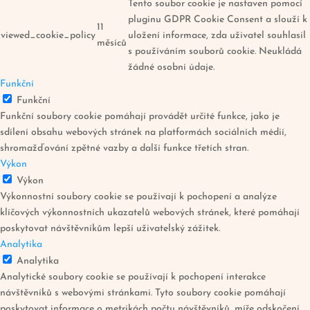
Tento soubor cookie je nastaven pomocí
pluginu GDPR Cookie Consent a slouží k
11
viewed_cookie_policy
uložení informace, zda uživatel souhlasil
měsíců
s používáním souborů cookie. Neukládá
žádné osobní údaje.
Funkční
Funkční
Funkční soubory cookie pomáhají provádět určité funkce, jako je
sdílení obsahu webových stránek na platformách sociálních médií,
shromažďování zpětné vazby a další funkce třetích stran.
Výkon
Výkon
Výkonnostní soubory cookie se používají k pochopení a analýze
klíčových výkonnostních ukazatelů webových stránek, které pomáhají
poskytovat návštěvníkům lepší uživatelský zážitek.
Analytika
Analytika
Analytické soubory cookie se používají k pochopení interakce
návštěvníků s webovými stránkami. Tyto soubory cookie pomáhají
poskytovat informace o metrikách počtu návštěvníků, míře odskočení,