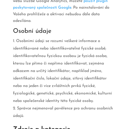
webu službě Google Analytics, můžete
použít plugin
poskytovaný společností Google
. Po nainstalování do
Vašeho prohlížeče a aktivaci nebudou dále data
odesílána.
Osobní údaje
Osobními údaji se rozumí veškeré informace o
identifikované nebo identifikovatelné fyzické osobě;
identifikovatelnou fyzickou osobou je fyzická osoba,
kterou lze přímo či nepřímo identifikovat, zejména
odkazem na určitý identifikátor, například jméno,
identifikační číslo, lokační údaje, síťový identifikátor
nebo na jeden či více zvláštních prvků fyzické,
fyziologické, genetické, psychické, ekonomické, kulturní
nebo společenské identity této fyzické osoby.
Správce nejmenoval pověřence pro ochranu osobních
údajů.